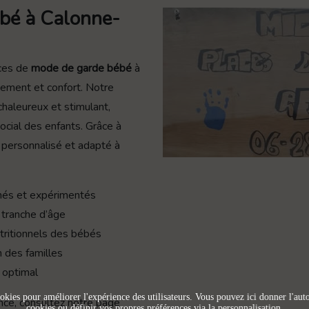
ébé à Calonne-
ces de
mode de garde bébé
à
sement et confort. Notre
chaleureux et stimulant,
cial des enfants. Grâce à
l personnalisé et adapté à
més et expérimentés
tranche d’âge
tritionnels des bébés
on des familles
 optimal
okies pour améliorer l'expérience des utilisateurs. Vous pouvez ici donner l'autor
fance, consultez notre page
cookies ou définir vos propres préférences via la personnalisation.