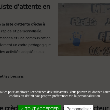
liste d'attente en
e la
liste d'attente crèche à
 rapide et personnalisée.
demandes et une communication
galement un cadre pédagogique
t des activités adaptées aux
et les besoins
okies pour améliorer l'expérience des utilisateurs. Vous pouvez ici donner l'autor
cookies ou définir vos propres préférences via la personnalisation.
nte crèche performant dans le secteu
TOUT ACCEPTER
Personnaliser