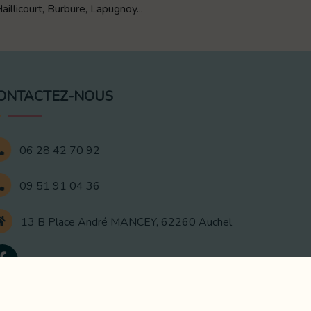
illicourt, Burbure, Lapugnoy...
ONTACTEZ-NOUS
06 28 42 70 92
09 51 91 04 36
13 B Place André MANCEY, 62260 Auchel