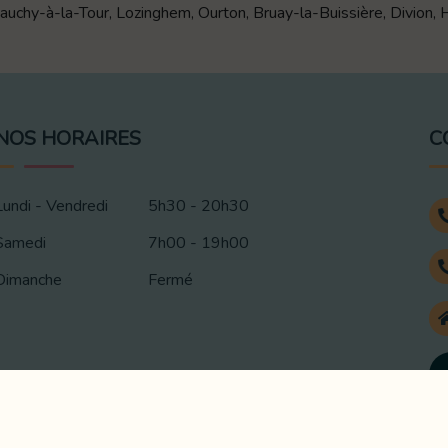
uchy-à-la-Tour, Lozinghem, Ourton, Bruay-la-Buissière, Divion, Ha
NOS HORAIRES
C
Lundi - Vendredi
5h30 - 20h30
Samedi
7h00 - 19h00
Dimanche
Fermé