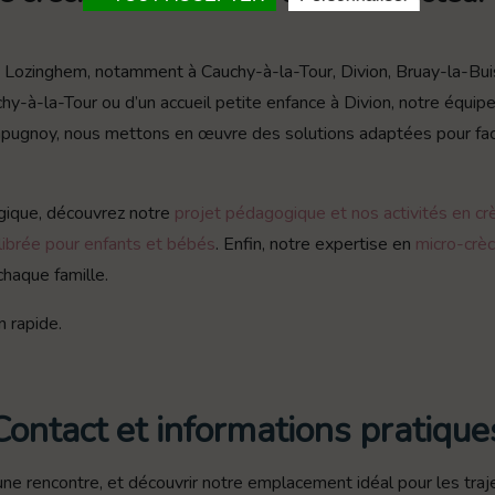
 Lozinghem, notamment à Cauchy-à-la-Tour, Divion, Bruay-la-Buis
hy-à-la-Tour ou d’un accueil petite enfance à Divion, notre équipe 
Lapugnoy, nous mettons en œuvre des solutions adaptées pour facili
ique, découvrez notre
projet pédagogique et nos activités en cr
ilibrée pour enfants et bébés
. Enfin, notre expertise en
micro-crèc
chaque famille.
n rapide.
Contact et informations pratique
ne rencontre, et découvrir notre emplacement idéal pour les traj