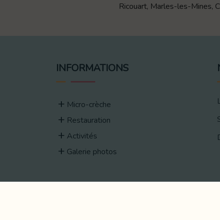
Ricouart, Marles-les-Mines, Ca
INFORMATIONS
Micro-crèche
Restauration
Activités
Galerie photos